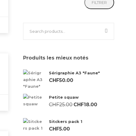
FILTRER
Pages
Produits les mieux notés
About
Application Form
Sérigraphie A3 "Faune"
CHF
50.00
Blog
Boutique
Petite squaw
Le
Le
CHF
25.00
CHF
18.00
Cart
prix
prix
Cart
initial
actuel
Sitckers pack 1
était :
est :
Checkout
CHF
5.00
CHF25.00.
CHF18.00.