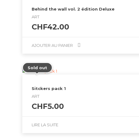
variations.
Behind the wall vol. 2 édition Deluxe
Les
ART
options
CHF
42.00
peuvent
être
choisies
AJOUTER AU PANIER
sur
la
page
du
Sold out
produit
Sitckers pack 1
ART
CHF
5.00
LIRE LA SUITE