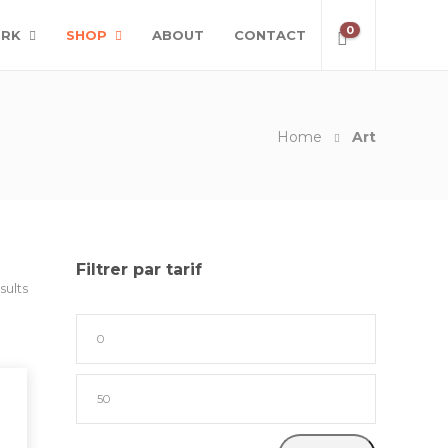
0
RK
SHOP
ABOUT
CONTACT
Home
Art
Filtrer par tarif
sults
Prix
min
Prix
max