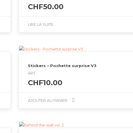
CHF
50.00
LIRE LA SUITE
Study Programs
Best Jobs For Our
Graduates
Stickers – Pochette surprise V3
By
amikal
ART
CHF
10.00
Best Jobs For Our
Graduates
AJOUTER AU PANIER
By
amikal
Best Ways To Use Our
Library