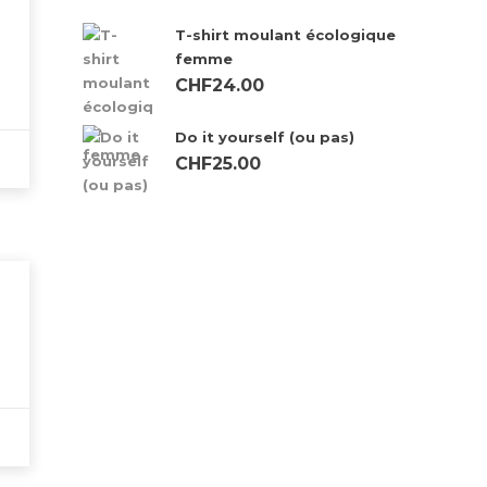
Checkout
T-shirt moulant écologique
Conditions générales de vente
femme
CHF
24.00
Contact
Home
Do it yourself (ou pas)
CHF
25.00
My Account
My Account
Politique de confidentialité
Shop
Shop
Study Programs