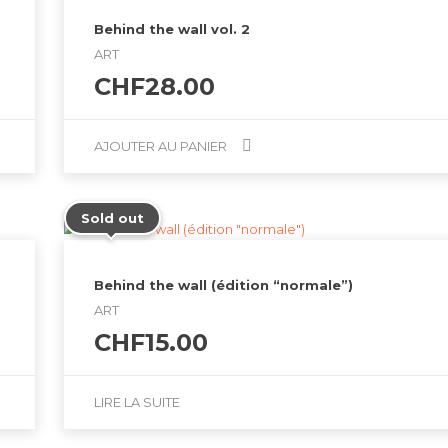
By
amikal
Behind the wall vol. 2
ART
CHF
28.00
AJOUTER AU PANIER
Sold out
Behind the wall (édition “normale”)
ART
CHF
15.00
LIRE LA SUITE