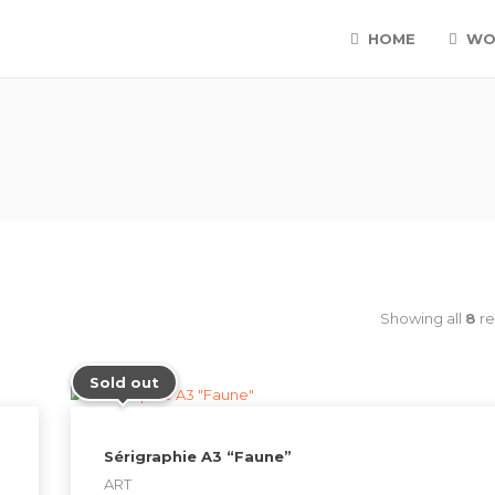
HOME
WO
Showing all
8
re
Sold out
Sérigraphie A3 “Faune”
ART