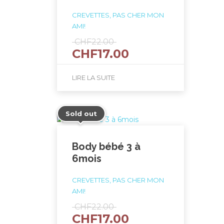
CREVETTES, PAS CHER MON
AMI!
Le
CHF
22.00
Le
CHF
17.00
prix
prix
initial
actuel
était :
LIRE LA SUITE
est :
CHF22.00.
CHF17.00.
Sold out
Body bébé 3 à
6mois
CREVETTES, PAS CHER MON
AMI!
Le
CHF
22.00
Le
CHF
17.00
prix