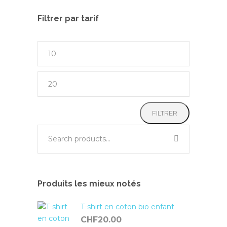
Filtrer par tarif
Prix
min
Prix
max
FILTRER
Produits les mieux notés
T-shirt en coton bio enfant
CHF
20.00