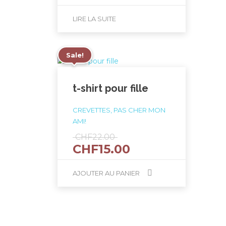
prix
initial
actuel
était :
LIRE LA SUITE
est :
CHF22.00.
CHF17.00.
Sale!
t-shirt pour fille
CREVETTES, PAS CHER MON
AMI!
Le
CHF
22.00
Le
CHF
15.00
prix
prix
initial
actuel
était :
AJOUTER AU PANIER
est :
CHF22.00.
CHF15.00.