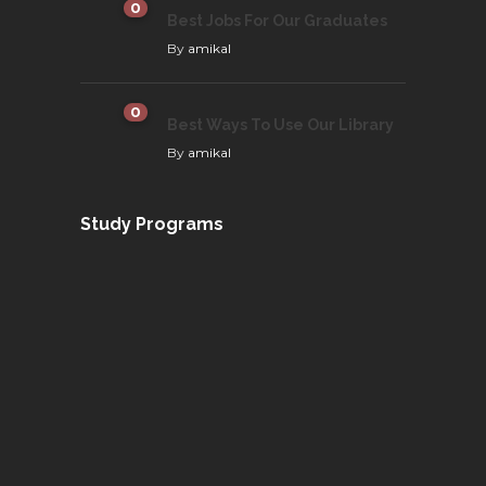
0
Best Jobs For Our Graduates
By
amikal
0
Best Ways To Use Our Library
By
amikal
Study Programs