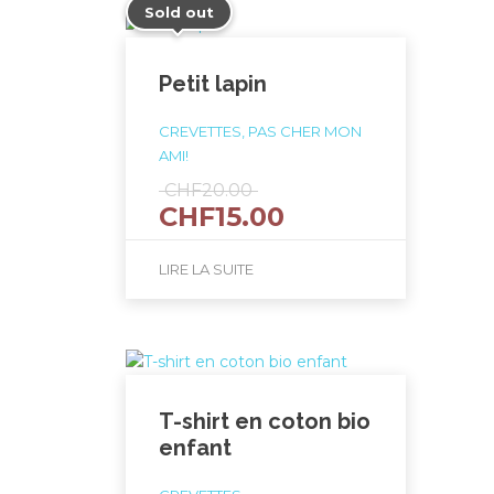
Sold out
Petit lapin
CREVETTES, PAS CHER MON
AMI!
Le
CHF
20.00
Le
CHF
15.00
prix
prix
initial
actuel
était :
LIRE LA SUITE
est :
CHF20.00.
CHF15.00.
T-shirt en coton bio
enfant