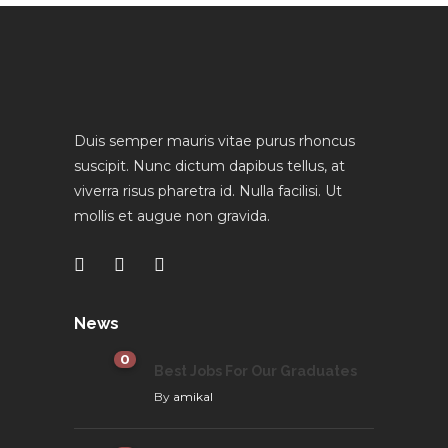
Duis semper mauris vitae purus rhoncus
suscipit. Nunc dictum dapibus tellus, at
viverra risus pharetra id. Nulla facilisi. Ut
mollis et augue non gravida.
News
0
Best Jobs For Our Graduates
By
amikal