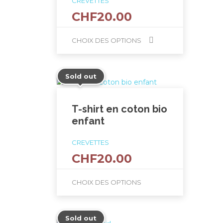
CREVETTES
CHF
20.00
CHOIX DES OPTIONS
Ce
produit
Sold out
a
plusieurs
variations.
T-shirt en coton bio
Les
enfant
options
peuvent
CREVETTES
être
CHF
20.00
choisies
sur
CHOIX DES OPTIONS
la
page
Ce
du
produit
Sold out
produit