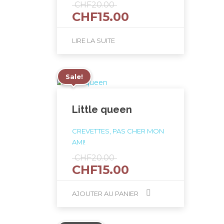
Le
CHF
20.00
Le
CHF
15.00
prix
prix
initial
actuel
était :
LIRE LA SUITE
est :
CHF20.00.
CHF15.00.
Sale!
Little queen
CREVETTES, PAS CHER MON
AMI!
Le
CHF
20.00
Le
CHF
15.00
prix
prix
initial
actuel
était :
AJOUTER AU PANIER
est :
CHF20.00.
CHF15.00.