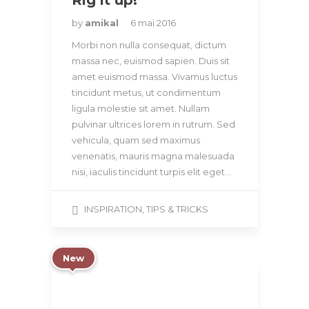
Rig it up!
by
amikal
6 mai 2016
Morbi non nulla consequat, dictum
massa nec, euismod sapien. Duis sit
amet euismod massa. Vivamus luctus
tincidunt metus, ut condimentum
ligula molestie sit amet. Nullam
pulvinar ultrices lorem in rutrum. Sed
vehicula, quam sed maximus
venenatis, mauris magna malesuada
nisi, iaculis tincidunt turpis elit eget…
INSPIRATION
,
TIPS & TRICKS
New