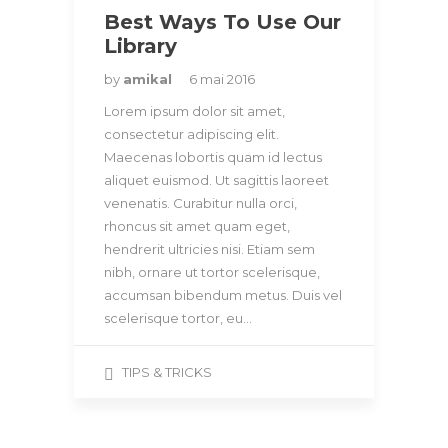
Best Ways To Use Our
Library
by
amikal
6 mai 2016
Lorem ipsum dolor sit amet,
consectetur adipiscing elit.
Maecenas lobortis quam id lectus
aliquet euismod. Ut sagittis laoreet
venenatis. Curabitur nulla orci,
rhoncus sit amet quam eget,
hendrerit ultricies nisi. Etiam sem
nibh, ornare ut tortor scelerisque,
accumsan bibendum metus. Duis vel
scelerisque tortor, eu…
TIPS & TRICKS