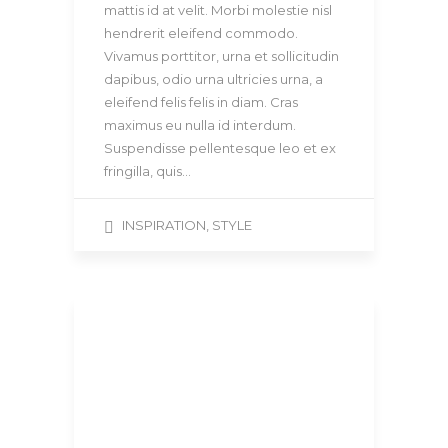
mattis id at velit. Morbi molestie nisl
hendrerit eleifend commodo.
Vivamus porttitor, urna et sollicitudin
dapibus, odio urna ultricies urna, a
eleifend felis felis in diam. Cras
maximus eu nulla id interdum.
Suspendisse pellentesque leo et ex
fringilla, quis…
INSPIRATION
,
STYLE