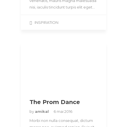
venenatis, mauris magna malesuada
nisi, iaculis tincidunt turpis elit eget…
INSPIRATION
The Prom Dance
by
amikal
6 mai 2016
Morbi non nulla consequat, dictum
massa nec, euismod sapien. Duis sit