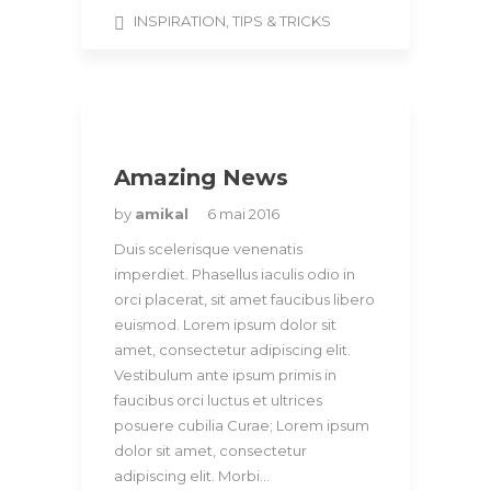
INSPIRATION
,
TIPS & TRICKS
Amazing News
by
amikal
6 mai 2016
Duis scelerisque venenatis
imperdiet. Phasellus iaculis odio in
orci placerat, sit amet faucibus libero
euismod. Lorem ipsum dolor sit
amet, consectetur adipiscing elit.
Vestibulum ante ipsum primis in
faucibus orci luctus et ultrices
posuere cubilia Curae; Lorem ipsum
dolor sit amet, consectetur
adipiscing elit. Morbi…