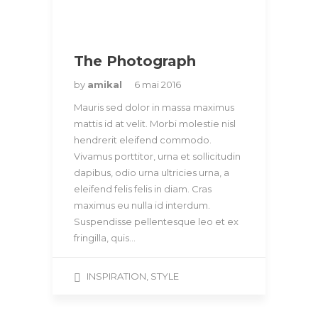
The Photograph
by
amikal
6 mai 2016
Mauris sed dolor in massa maximus
mattis id at velit. Morbi molestie nisl
hendrerit eleifend commodo.
Vivamus porttitor, urna et sollicitudin
dapibus, odio urna ultricies urna, a
eleifend felis felis in diam. Cras
maximus eu nulla id interdum.
Suspendisse pellentesque leo et ex
fringilla, quis…
INSPIRATION
,
STYLE