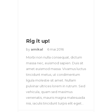
Rig it up!
by
amikal
6 mai 2016
Morbi non nulla consequat, dictum
massa nec, euismod sapien. Duis sit
amet euismod massa. Vivamus luctus
tincidunt metus, ut condimentum
ligula molestie sit amet. Nullam
pulvinar ultrices lorem in rutrum. Sed
vehicula, quam sed maximus
venenatis, mauris magna malesuada
nisi, iaculis tincidunt turpis elit eget…