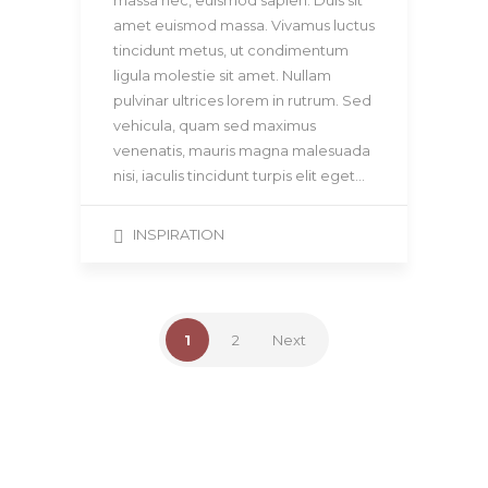
amet euismod massa. Vivamus luctus
tincidunt metus, ut condimentum
ligula molestie sit amet. Nullam
pulvinar ultrices lorem in rutrum. Sed
vehicula, quam sed maximus
venenatis, mauris magna malesuada
nisi, iaculis tincidunt turpis elit eget…
INSPIRATION
1
2
Next