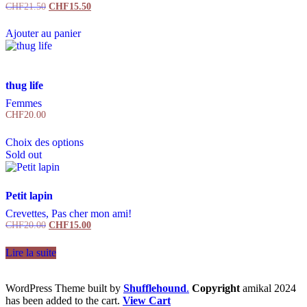
CHF
21.50
Le
CHF
15.50
Le
prix
prix
initial
actuel
Ajouter au panier
était :
est :
CHF21.50.
CHF15.50.
thug life
Femmes
CHF
20.00
Ce
Choix des options
produit
Sold out
a
plusieurs
variations.
Les
Petit lapin
options
Crevettes, Pas cher mon ami!
peuvent
CHF
20.00
Le
CHF
15.00
Le
être
prix
prix
choisies
initial
actuel
Lire la suite
sur
était :
est :
la
CHF20.00.
CHF15.00.
page
WordPress Theme built by
Shufflehound
.
Copyright
amikal 2024
du
has been added to the cart.
View Cart
produit