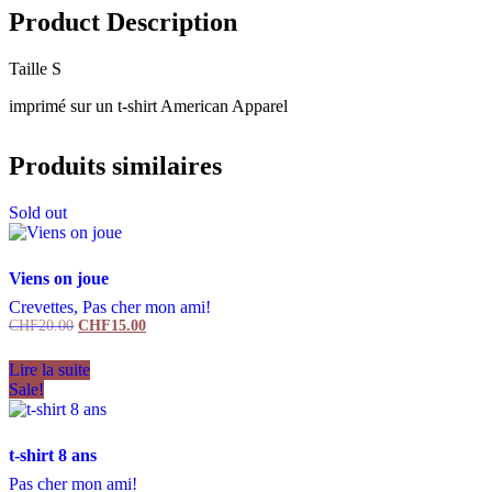
Product Description
Taille S
imprimé sur un t-shirt American Apparel
Produits similaires
Sold out
Viens on joue
Crevettes, Pas cher mon ami!
CHF
20.00
Le
CHF
15.00
Le
prix
prix
initial
actuel
Lire la suite
était :
est :
Sale!
CHF20.00.
CHF15.00.
t-shirt 8 ans
Pas cher mon ami!