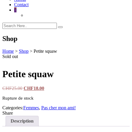
Contact
0
Shop
Home
>
Shop
>
Petite squaw
Sold out
Petite squaw
CHF
25.00
Le
CHF
18.00
Le
prix
prix
Rupture de stock
initial
actuel
était :
est :
Categories:
Femmes
,
Pas cher mon ami!
CHF25.00.
CHF18.00.
Share
Description