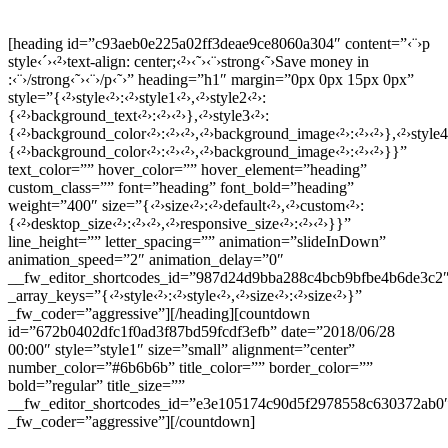
[heading id=”c93aeb0e225a02ff3deae9ce8060a304″ content=”‹¨›p
style‹´›‹²›text-align: center;‹²›‹˜›‹¨›strong‹˜›Save money in
:‹¨›/strong‹˜›‹¨›/p‹˜›” heading=”h1″ margin=”0px 0px 15px 0px”
style=”{‹²›style‹²›:‹²›style1‹²›,‹²›style2‹²›:
{‹²›background_text‹²›:‹²›‹²›},‹²›style3‹²›:
{‹²›background_color‹²›:‹²›‹²›,‹²›background_image‹²›:‹²›‹²›},‹²›style4
{‹²›background_color‹²›:‹²›‹²›,‹²›background_image‹²›:‹²›‹²›}}”
text_color=”” hover_color=”” hover_element=”heading”
custom_class=”” font=”heading” font_bold=”heading”
weight=”400″ size=”{‹²›size‹²›:‹²›default‹²›,‹²›custom‹²›:
{‹²›desktop_size‹²›:‹²›‹²›,‹²›responsive_size‹²›:‹²›‹²›}}”
line_height=”” letter_spacing=”” animation=”slideInDown”
animation_speed=”2″ animation_delay=”0″
__fw_editor_shortcodes_id=”987d24d9bba288c4bcb9bfbe4b6de3c2
_array_keys=”{‹²›style‹²›:‹²›style‹²›,‹²›size‹²›:‹²›size‹²›}”
_fw_coder=”aggressive”][/heading][countdown
id=”672b0402dfc1f0ad3f87bd59fcdf3efb” date=”2018/06/28
00:00″ style=”style1″ size=”small” alignment=”center”
number_color=”#6b6b6b” title_color=”” border_color=””
bold=”regular” title_size=””
__fw_editor_shortcodes_id=”e3e105174c90d5f2978558c630372ab0
_fw_coder=”aggressive”][/countdown]