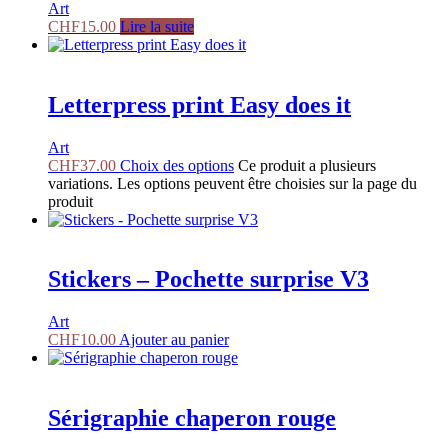
Art
CHF
15.00
Lire la suite
Letterpress print Easy does it
Art
CHF
37.00
Choix des options
Ce produit a plusieurs
variations. Les options peuvent être choisies sur la page du
produit
Stickers – Pochette surprise V3
Art
CHF
10.00
Ajouter au panier
Sérigraphie chaperon rouge