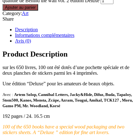
quantité de Behind the wall vol. 2 édition Deluxe
Ajouter au panier
Category:
Art
Share
Description
Informations complémentaires
Avis (0)
Product Description
sur les 650 livres, 100 ont été dotés d’une pochette spéciale et de
deux planches de stickers parmi les 4 imprimées.
Une édition “Deluxe” pour les amateurs de beaux objets.
Avec :
Artem Solop, Cannibal Letters, Jacky&Hide, Difuz, Buda, Tapaloy,
Stom500, Kanos, Monsta, Zcäpe, Azram, Tougui, Amikal, TCK127 , Moru,
Gamo PM, Mr. Woodland, Korsé
192 pages / 24. 16.5 cm
100 of the 650 books have a special wood packaging and two
stickers sheets. A “Deluxe ” edition for fine art lovers.