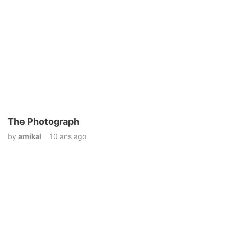
The Photograph
by
amikal
10 ans ago