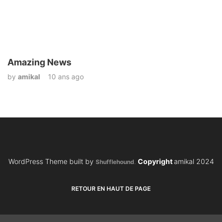
Amazing News
by
amikal
10 ans ago
WordPress Theme built by
Copyright
amikal 2024
Shufflehound
.
RETOUR EN HAUT DE PAGE