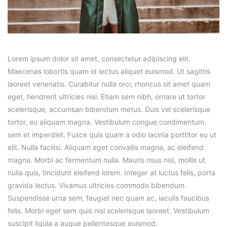
Lorem ipsum dolor sit amet, consectetur adipiscing elit.
Maecenas lobortis quam id lectus aliquet euismod. Ut sagittis
laoreet venenatis. Curabitur nulla orci, rhoncus sit amet quam
eget, hendrerit ultricies nisi. Etiam sem nibh, ornare ut tortor
scelerisque, accumsan bibendum metus. Duis vel scelerisque
tortor, eu aliquam magna. Vestibulum congue condimentum
sem et imperdiet. Fusce quis quam a odio lacinia porttitor eu ut
elit. Nulla facilisi. Aliquam eget convallis magna, ac eleifend
magna. Morbi ac fermentum nulla. Mauris risus nisl, mollis ut
nulla quis, tincidunt eleifend lorem. Integer at luctus felis, porta
gravida lectus. Vivamus ultricies commodo bibendum.
Suspendisse urna sem, feugiat nec quam ac, iaculis faucibus
felis. Morbi eget sem quis nisl scelerisque laoreet. Vestibulum
suscipit ligula a augue pellentesque euismod.