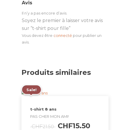
Avis
Il n’y a pas encore d’avis.
Soyez le premier à laisser votre avis
sur “t-shirt pour fille”
Vous devez être
connecté
pour publier un
avis.
Produits similaires
Sale!
t-shirt 8 ans
PAS CHER MON AMI!
Le
Le
CHF
15.50
CHF
21.50