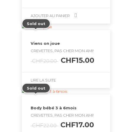
prix
prix
initial
actuel
était :
est :
AJOUTER AU PANIER
CHF21.50.
CHF15.50.
Sold out
Viens on joue
CREVETTES, PAS CHER MON AMI!
Le
Le
CHF
15.00
CHF
20.00
prix
prix
initial
actuel
était :
est :
LIRE LA SUITE
CHF20.00.
CHF15.00.
Sold out
Body bébé 3 à 6mois
CREVETTES, PAS CHER MON AMI!
Le
Le
CHF
17.00
CHF
22.00
prix
prix