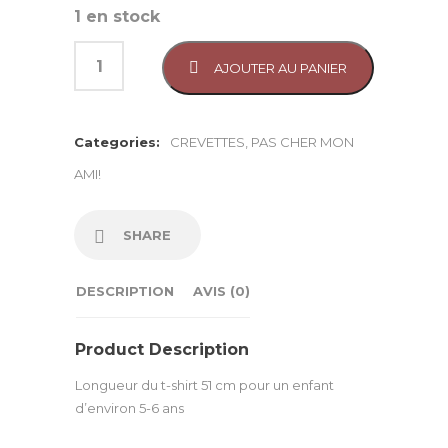
1 en stock
était :
est :
CHF22.00.
CHF15.00.
AJOUTER AU PANIER
Categories:
CREVETTES
,
PAS CHER MON
AMI!
SHARE
DESCRIPTION
AVIS (0)
Product Description
Longueur du t-shirt 51 cm pour un enfant
d’environ 5-6 ans