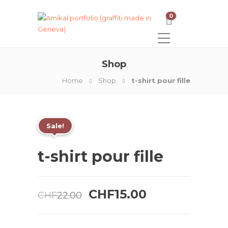
0
Shop
Home
Shop
t-shirt pour fille
Sale!
t-shirt pour fille
Le
Le
CHF
15.00
CHF
22.00
prix
prix
initial
actuel