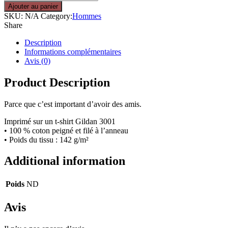
de
Ajouter au panier
Soyons
SKU:
N/A
Category:
Hommes
copains
Share
!
Description
Informations complémentaires
Avis (0)
Product Description
Parce que c’est important d’avoir des amis.
Imprimé sur un t-shirt Gildan 3001
• 100 % coton peigné et filé à l’anneau
• Poids du tissu : 142 g/m²
Additional information
Poids
ND
Avis