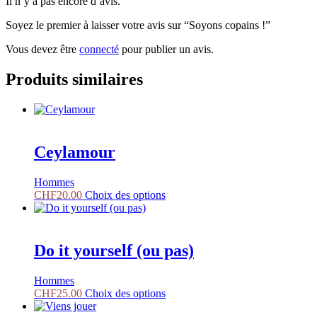
Il n’y a pas encore d’avis.
Soyez le premier à laisser votre avis sur “Soyons copains !”
Vous devez être
connecté
pour publier un avis.
Produits similaires
Ceylamour
Hommes
Ce
CHF
20.00
Choix des options
produit
a
plusieurs
variations.
Do it yourself (ou pas)
Les
options
Hommes
peuvent
Ce
CHF
25.00
Choix des options
être
produit
choisies