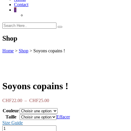
Contact
0
Shop
Home
>
Shop
>
Soyons copains !
Soyons copains !
Plage
CHF
22.00
–
CHF
25.00
de
Couleur
prix :
CHF22.00
Taille
Effacer
à
Size Guide
CHF25.00
quantité