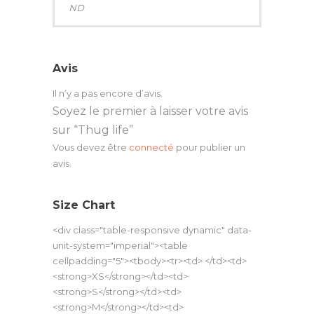
ND
Avis
Il n’y a pas encore d’avis.
Soyez le premier à laisser votre avis
sur “Thug life”
Vous devez être
connecté
pour publier un
avis.
Size Chart
<div class="table-responsive dynamic" data-
unit-system="imperial"><table
cellpadding="5"><tbody><tr><td> </td><td>
<strong>XS</strong></td><td>
<strong>S</strong></td><td>
<strong>M</strong></td><td>