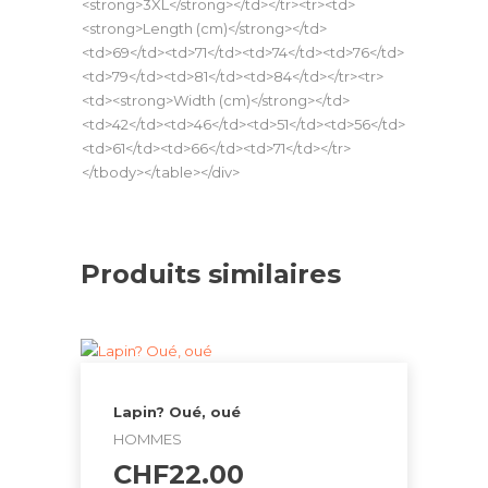
<strong>3XL</strong></td></tr><tr><td>
<strong>Length (cm)</strong></td>
<td>69</td><td>71</td><td>74</td><td>76</td>
<td>79</td><td>81</td><td>84</td></tr><tr>
<td><strong>Width (cm)</strong></td>
<td>42</td><td>46</td><td>51</td><td>56</td>
<td>61</td><td>66</td><td>71</td></tr>
</tbody></table></div>
Produits similaires
Lapin? Oué, oué
HOMMES
CHF
22.00