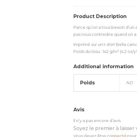
Product Description
Parce qu’on a tous besoin d’un a
pas nous contredire quand on a 
Imprimé sur un t-shirt Bella canv
Poids du tissu : 142 g/m² (4,2 oz/y
Additional information
Poids
ND
Avis
Il n’y a pas encore d’avis.
Soyez le premier à laisser 
Vous devez être
connecté
pour 