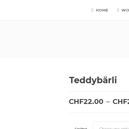
HOME
WO
Teddybärli
CHF
22.00
–
CHF
Couleur