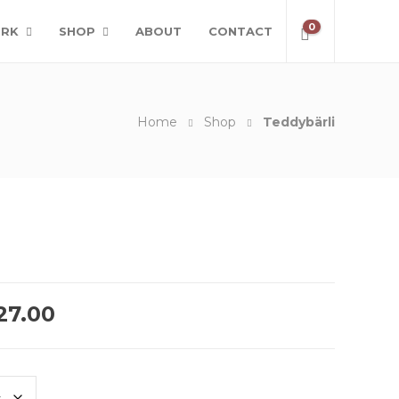
0
RK
SHOP
ABOUT
CONTACT
Home
Shop
Teddybärli
Plage
27.00
de
prix :
CHF22.00