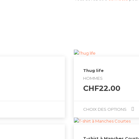
Thug life
HOMMES
CHF
22.00
.00
CHOIX DES OPTIONS
Ce
.00
produit
a
T-shirt à Manches Court