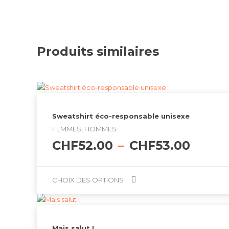
Produits similaires
Sweatshirt éco-responsable unisexe
FEMMES, HOMMES
Plage
CHF
52.00
–
CHF
53.00
de
prix :
CHF52
CHOIX DES OPTIONS
à
Ce
CHF53
produit
a
Mais salut !