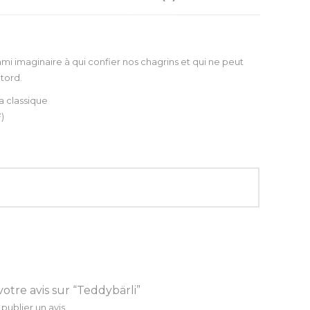
mi imaginaire à qui confier nos chagrins et qui ne peut
tord.
a classique
²)
votre avis sur “Teddybärli”
publier un avis.