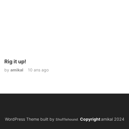
Rig it up!
by
amikal
10 ans ago
WordPress Theme built by
Copyright
amikal 2024
Shufflehound
.