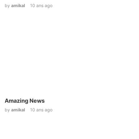
by
amikal
10 ans ago
Amazing News
by
amikal
10 ans ago