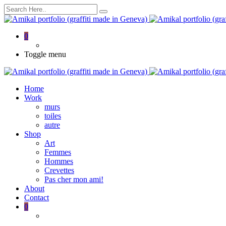
0
Toggle menu
Home
Work
murs
toiles
autre
Shop
Art
Femmes
Hommes
Crevettes
Pas cher mon ami!
About
Contact
0