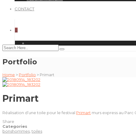
CONTACT
0
Portfolio
Home
>
Portfolio
>
Primart
Primart
Réalisation d’une toile pour le festival
Primart
murs express au Parc 
Share
Categories
bonshommes
,
toiles