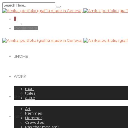
0
Toggle menu
HOME
WORK
murs
toiles
SHOP
autre
Art
Femmes
ABOUT
Hommes
Crevettes
Pas cher mon ami!